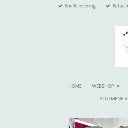
Snelle levering
Betaal 
Ga
direct
naar
de
hoofdinhoud
HOME
WEBSHOP
ALGEMENE 