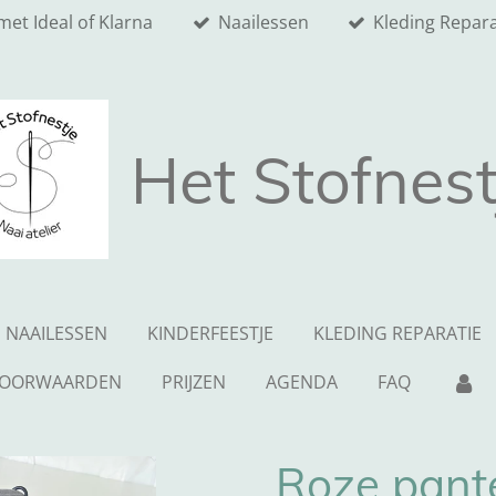
met Ideal of Klarna
Naailessen
Kleding Repara
Het Stofnest
NAAILESSEN
KINDERFEESTJE
KLEDING REPARATIE
VOORWAARDEN
PRIJZEN
AGENDA
FAQ
Roze pante