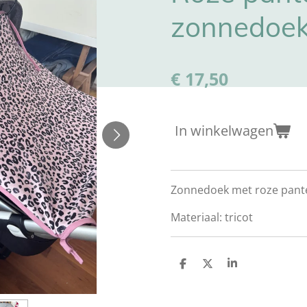
zonnedoe
€ 17,50
In winkelwagen
Zonnedoek met roze pant
Materiaal: tricot
D
D
S
e
e
h
l
e
a
e
l
r