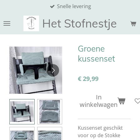
Snelle levering
Ga
direct
Het Stofnestje
naar
de
hoofdinhoud
Groene
kussenset
€ 29,99
In
winkelwagen
Kussenset geschikt
voor op de Stokke