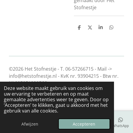
gemaakt door Het
Stofnestje
D
D
S
D
e
e
h
e
l
e
a
l
e
l
r
e
n
e
n
©2026 Het Stofnestje - T. 06-57266715 - Mail ->
info@hetstofnestje.nl - KvK nr. 93904215 - Btw nr.
NL005051920B88
Deze website maakt gebruik van cookies om
uw ervaring te verbeteren en op maat
gemaakte advertenties weer te geven. Door op
‘Accepteren’ te klikken, gaat u akkoord met het
gebruik van alle cookies.
Afwijzen
Accepteren
E-mailadres
Telefoonnummer
Kaart
WhatsApp