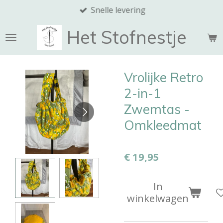
Snelle levering
Ga
direct
Het Stofnestje
naar
de
hoofdinhoud
Vrolijke Retro
2-in-1
Zwemtas -
Omkleedmat
€ 19,95
In
winkelwagen