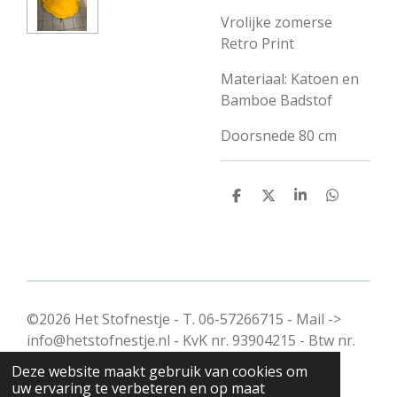
Vrolijke zomerse
Retro Print
Materiaal: Katoen en
Bamboe Badstof
Doorsnede 80 cm
D
D
S
D
e
e
h
e
l
e
a
l
e
l
r
e
n
e
n
©2026 Het Stofnestje - T. 06-57266715 - Mail ->
info@hetstofnestje.nl - KvK nr. 93904215 - Btw nr.
NL005051920B88
Deze website maakt gebruik van cookies om
uw ervaring te verbeteren en op maat