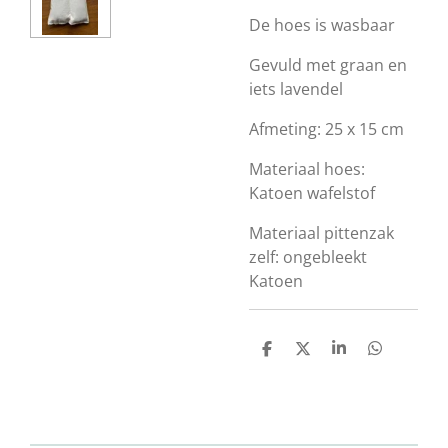
De hoes is wasbaar
Gevuld met graan en
iets lavendel
Afmeting: 25 x 15 cm
Materiaal hoes:
Katoen wafelstof
Materiaal pittenzak
zelf: ongebleekt
Katoen
D
D
S
D
e
e
h
e
l
e
a
l
e
l
r
e
n
e
n