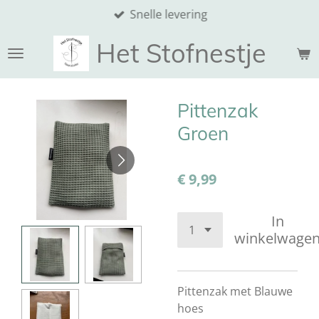
Snelle levering
Ga
direct
Het Stofnestje
naar
de
hoofdinhoud
Pittenzak
Groen
€ 9,99
In
winkelwage
Pittenzak met Blauwe
hoes