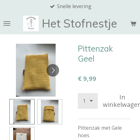
Snelle levering
Ga
direct
Het Stofnestje
naar
de
hoofdinhoud
Pittenzak
Geel
€ 9,99
In
winkelwage
Pittenzak met Gele
hoes