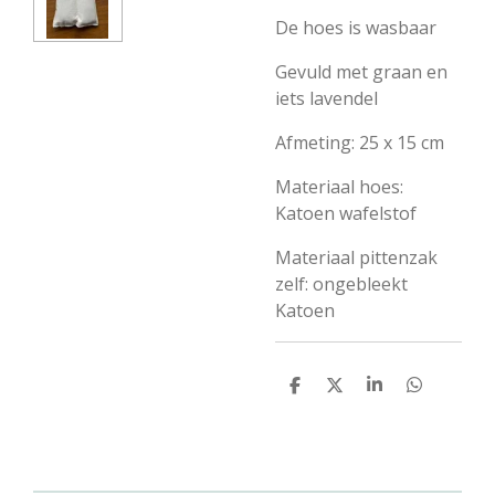
De hoes is wasbaar
Gevuld met graan en
iets lavendel
Afmeting: 25 x 15 cm
Materiaal hoes:
Katoen wafelstof
Materiaal pittenzak
zelf: ongebleekt
Katoen
D
D
S
D
e
e
h
e
l
e
a
l
e
l
r
e
n
e
n