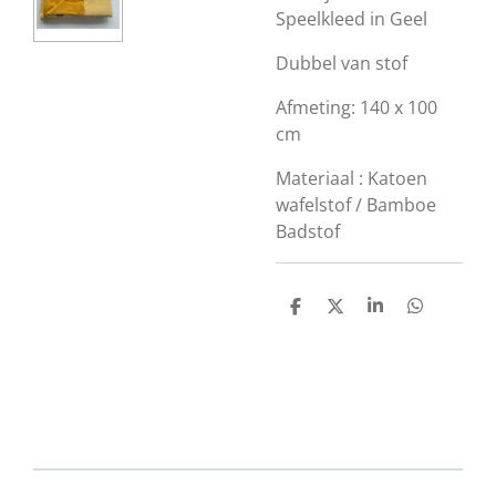
Speelkleed in Geel
Dubbel van stof
Afmeting: 140 x 100
cm
Materiaal : Katoen
wafelstof / Bamboe
Badstof
D
D
S
D
e
e
h
e
l
e
a
l
e
l
r
e
n
e
n