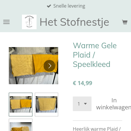
Snelle levering
Ga
direct
Het Stofnestje
naar
de
hoofdinhoud
Warme Gele
Plaid /
Speelkleed
€ 14,99
In
winkelwage
Heerlijk warme Plaid /