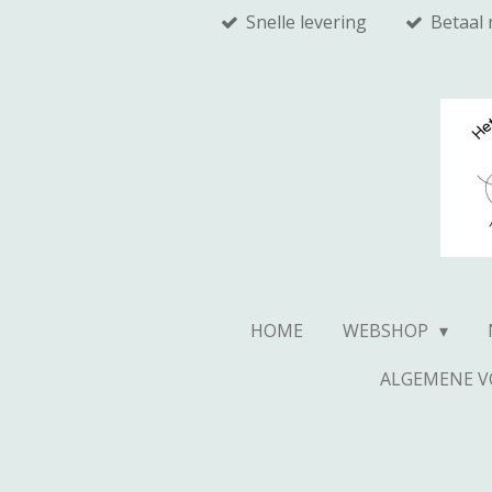
Snelle levering
Betaal 
Ga
direct
naar
de
hoofdinhoud
HOME
WEBSHOP
ALGEMENE 